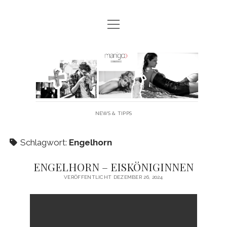
Menü
MANIGOO BLOG
öffnen
MANIGOO EVENTS
Manigoo
MANIGOO MODELS
-
IMPRESSUM & DATENSCHUTZ
Blog
NEWS & TIPPS
twitter
facebook
instagram
youtube
Schlagwort:
Engelhorn
ENGELHORN – EISKÖNIGINNEN
VERÖFFENTLICHT DEZEMBER 26, 2024