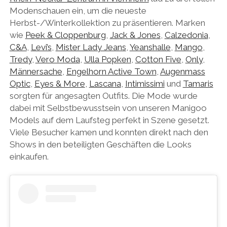
Modenschauen ein, um die neueste
Herbst-/Winterkollektion zu präsentieren. Marken
wie
Peek & Cloppenburg
,
Jack & Jones
,
Calzedonia
,
C&A
,
Levi’s
,
Mister Lady Jeans
,
Yeanshalle
,
Mango
,
Tredy
,
Vero Moda
,
Ulla Popken
,
Cotton Five
,
Only
,
Männersache
,
Engelhorn Active Town
,
Augenmass
Optic
,
Eyes & More
,
Lascana
,
Intimissimi
und
Tamaris
sorgten für angesagten Outfits. Die Mode wurde
dabei mit Selbstbewusstsein von unseren Manigoo
Models auf dem Laufsteg perfekt in Szene gesetzt.
Viele Besucher kamen und konnten direkt nach den
Shows in den beteiligten Geschäften die Looks
einkaufen.