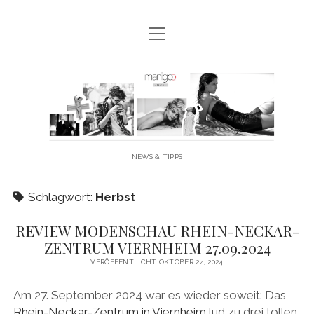
Menü
MANIGOO BLOG
öffnen
MANIGOO EVENTS
Manigoo
MANIGOO MODELS
-
IMPRESSUM & DATENSCHUTZ
Blog
NEWS & TIPPS
twitter
facebook
instagram
youtube
Schlagwort:
Herbst
REVIEW MODENSCHAU RHEIN-NECKAR-
ZENTRUM VIERNHEIM 27.09.2024
VERÖFFENTLICHT OKTOBER 24, 2024
Am 27. September 2024 war es wieder soweit: Das
Rhein-Neckar-Zentrum in Viernheim
lud zu drei tollen