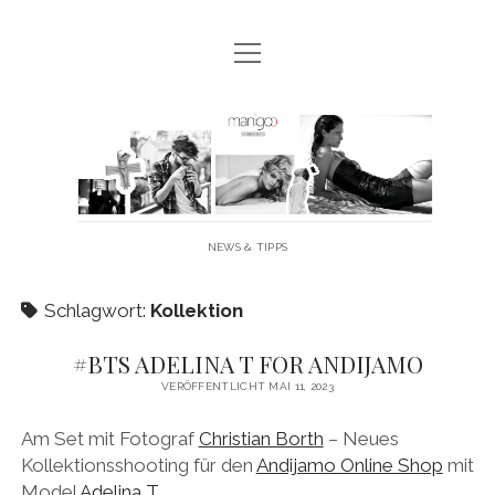
Menü
MANIGOO BLOG
öffnen
MANIGOO EVENTS
Manigoo
MANIGOO MODELS
-
IMPRESSUM & DATENSCHUTZ
Blog
NEWS & TIPPS
twitter
facebook
instagram
youtube
Schlagwort:
Kollektion
#BTS ADELINA T FOR ANDIJAMO
VERÖFFENTLICHT MAI 11, 2023
Am Set mit Fotograf
Christian Borth
– Neues
Kollektionsshooting für den
Andijamo Online Shop
mit
Model
Adelina T.