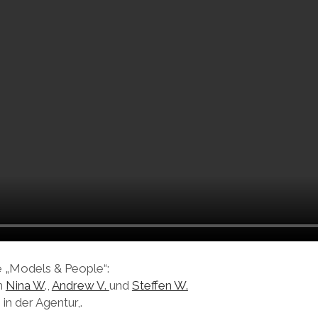
e „Models & People“:
n
Nina W
.,
Andrew V.
und
Steffen W.
in der Agentur,.