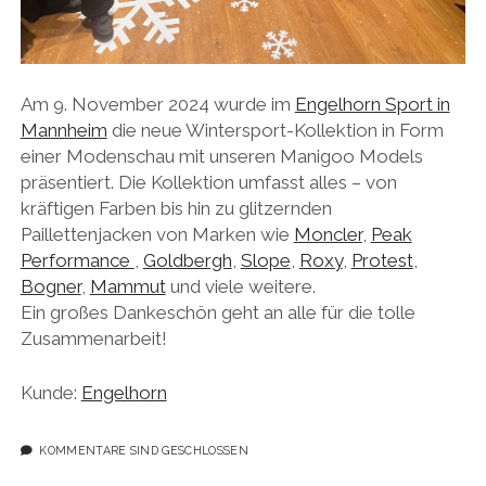
Am 9. November 2024 wurde im
Engelhorn Sport in
Mannheim
die neue Wintersport-Kollektion in Form
einer Modenschau mit unseren Manigoo Models
präsentiert. Die Kollektion umfasst alles – von
kräftigen Farben bis hin zu glitzernden
Paillettenjacken von Marken wie
Moncler
,
Peak
Performance
,
Goldbergh
,
Slope
,
Roxy
,
Protest
,
Bogner
,
Mammut
und viele weitere.
Ein großes Dankeschön geht an alle für die tolle
Zusammenarbeit!
Kunde:
Engelhorn
KOMMENTARE SIND GESCHLOSSEN