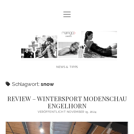
Menü
MANIGOO BLOG
öffnen
MANIGOO EVENTS
Manigoo
MANIGOO MODELS
-
IMPRESSUM & DATENSCHUTZ
Blog
NEWS & TIPPS
twitter
facebook
instagram
youtube
Schlagwort:
snow
REVIEW – WINTERSPORT MODENSCHAU
ENGELHORN
VERÖFFENTLICHT NOVEMBER 15, 2024