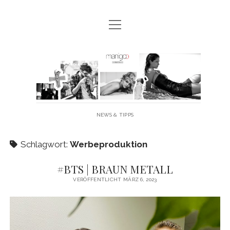
Menü
MANIGOO BLOG
öffnen
MANIGOO EVENTS
Manigoo
MANIGOO MODELS
-
IMPRESSUM & DATENSCHUTZ
Blog
NEWS & TIPPS
twitter
facebook
instagram
youtube
Schlagwort:
Werbeproduktion
#BTS | BRAUN METALL
VERÖFFENTLICHT MÄRZ 6, 2023