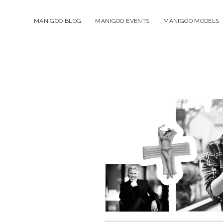
MANIGOO BLOG
MANIGOO EVENTS
MANIGOO MODELS
Manigoo
-
Blog