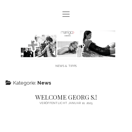
Menü
MANIGOO BLOG
öffnen
MANIGOO EVENTS
Manigoo
MANIGOO MODELS
-
IMPRESSUM & DATENSCHUTZ
Blog
NEWS & TIPPS
twitter
facebook
instagram
youtube
Kategorie:
News
WELCOME GEORG S.!
VERÖFFENTLICHT JANUAR 10, 2025