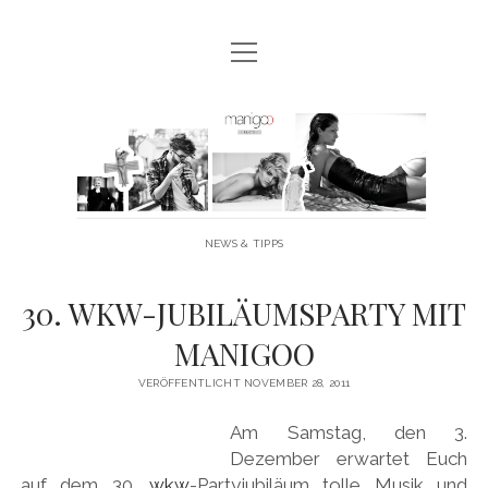
Menü
MANIGOO BLOG
öffnen
MANIGOO EVENTS
Manigoo
MANIGOO MODELS
-
IMPRESSUM & DATENSCHUTZ
Blog
NEWS & TIPPS
twitter
facebook
instagram
youtube
30. WKW-JUBILÄUMSPARTY MIT
MANIGOO
VERÖFFENTLICHT NOVEMBER 28, 2011
Am Samstag, den 3.
Dezember erwartet Euch
auf dem 30.
wkw
-Partyjubiläum tolle Musik und