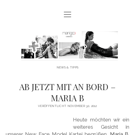
Menü
MANIGOO BLOG
öffnen
MANIGOO EVENTS
Manigoo
MANIGOO MODELS
-
IMPRESSUM & DATENSCHUTZ
Blog
NEWS & TIPPS
twitter
facebook
instagram
youtube
AB JETZT MIT AN BORD –
MARIA B
VERÖFFENTLICHT NOVEMBER 30, 2012
Heute möchten wir ein
weiteres Gesicht in
unserer New Face Model Kartei begrüßen,
Maria B
.