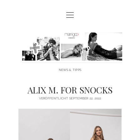
Menü
MANIGOO BLOG
öffnen
MANIGOO EVENTS
Manigoo
MANIGOO MODELS
-
IMPRESSUM & DATENSCHUTZ
Blog
NEWS & TIPPS
twitter
facebook
instagram
youtube
ALIX M. FOR SNOCKS
VERÖFFENTLICHT SEPTEMBER 22, 2022