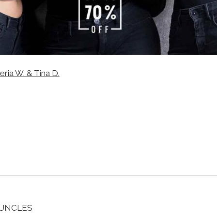
eria W. & Tina D.
&UNCLES