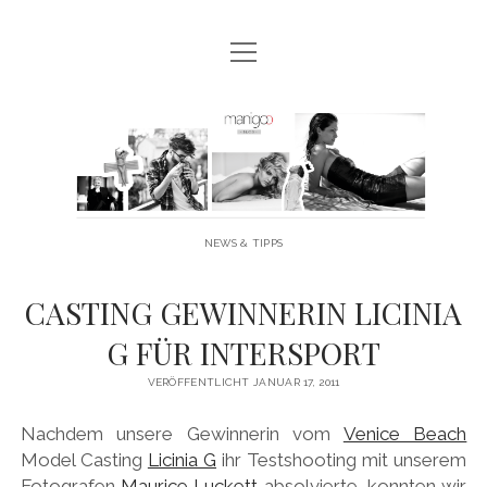
Menü
MANIGOO BLOG
öffnen
MANIGOO EVENTS
Manigoo
MANIGOO MODELS
-
IMPRESSUM & DATENSCHUTZ
Blog
NEWS & TIPPS
twitter
facebook
instagram
youtube
CASTING GEWINNERIN LICINIA
G FÜR INTERSPORT
VERÖFFENTLICHT JANUAR 17, 2011
Nachdem unsere Gewinnerin vom
Venice Beach
Model Casting
Licinia G
ihr Testshooting mit unserem
Fotografen
Maurice Luckett
absolvierte, konnten wir