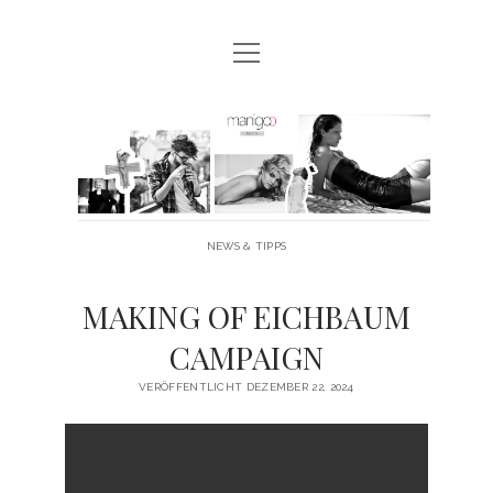
Menü
MANIGOO BLOG
öffnen
MANIGOO EVENTS
Manigoo
MANIGOO MODELS
-
IMPRESSUM & DATENSCHUTZ
Blog
NEWS & TIPPS
twitter
facebook
instagram
youtube
MAKING OF EICHBAUM
CAMPAIGN
VERÖFFENTLICHT DEZEMBER 22, 2024