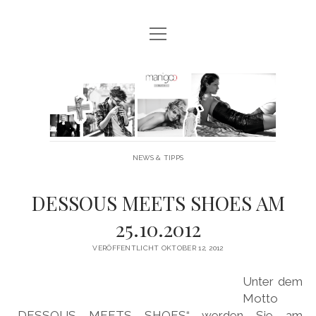
Menü
MANIGOO BLOG
öffnen
MANIGOO EVENTS
Manigoo
MANIGOO MODELS
-
IMPRESSUM & DATENSCHUTZ
Blog
NEWS & TIPPS
twitter
facebook
instagram
youtube
DESSOUS MEETS SHOES AM
25.10.2012
VERÖFFENTLICHT OKTOBER 12, 2012
Unter dem
Motto
„DESSOUS MEETS SHOES“ werden Sie am