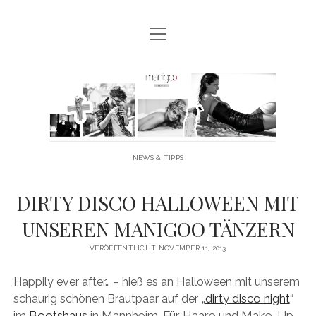
Menü
MANIGOO BLOG
öffnen
MANIGOO EVENTS
Manigoo
MANIGOO MODELS
-
IMPRESSUM & DATENSCHUTZ
Blog
NEWS & TIPPS
twitter
facebook
instagram
youtube
DIRTY DISCO HALLOWEEN MIT
UNSEREN MANIGOO TÄNZERN
VERÖFFENTLICHT NOVEMBER 11, 2013
Happily ever after… – hieß es an Halloween mit unserem
„
dirty disco night
“
schaurig schönen Brautpaar auf der
im
Bootshaus
in Mannheim. Für Haare und Make-Up