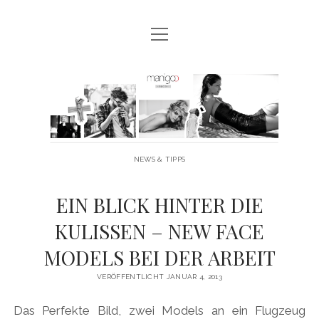
Menü
MANIGOO BLOG
öffnen
MANIGOO EVENTS
Manigoo
MANIGOO MODELS
-
IMPRESSUM & DATENSCHUTZ
Blog
NEWS & TIPPS
twitter
facebook
instagram
youtube
EIN BLICK HINTER DIE
KULISSEN – NEW FACE
MODELS BEI DER ARBEIT
VERÖFFENTLICHT JANUAR 4, 2013
Das Perfekte Bild, zwei Models an ein Flugzeug