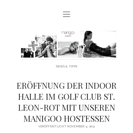
Menü
MANIGOO BLOG
öffnen
MANIGOO EVENTS
Manigoo
MANIGOO MODELS
-
IMPRESSUM & DATENSCHUTZ
Blog
NEWS & TIPPS
twitter
facebook
instagram
youtube
ERÖFFNUNG DER INDOOR
HALLE IM GOLF CLUB ST.
LEON-ROT MIT UNSEREN
MANIGOO HOSTESSEN
VERÖFFENTLICHT NOVEMBER 4, 2011