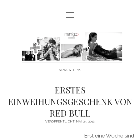
Menü
MANIGOO BLOG
öffnen
MANIGOO EVENTS
Manigoo
MANIGOO MODELS
-
IMPRESSUM & DATENSCHUTZ
Blog
NEWS & TIPPS
twitter
facebook
instagram
youtube
ERSTES
EINWEIHUNGSGESCHENK VON
RED BULL
VERÖFFENTLICHT MAI 25, 2012
Erst eine Woche sind