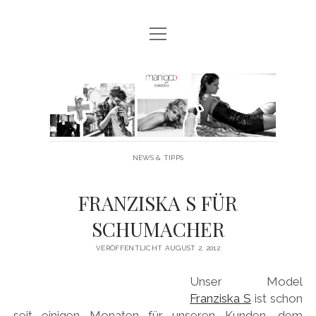
Menü
MANIGOO BLOG
öffnen
MANIGOO EVENTS
Manigoo
MANIGOO MODELS
-
IMPRESSUM & DATENSCHUTZ
Blog
NEWS & TIPPS
twitter
facebook
instagram
youtube
FRANZISKA S FÜR
SCHUMACHER
VERÖFFENTLICHT AUGUST 2, 2012
Unser Model
Franziska S
ist schon
seit einigen Monaten für unseren Kunden, dem