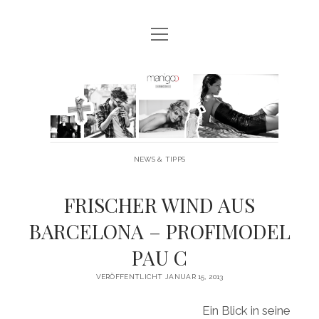
Menü
MANIGOO BLOG
öffnen
MANIGOO EVENTS
Manigoo
MANIGOO MODELS
-
IMPRESSUM & DATENSCHUTZ
Blog
NEWS & TIPPS
twitter
facebook
instagram
youtube
FRISCHER WIND AUS
BARCELONA – PROFIMODEL
PAU C
VERÖFFENTLICHT JANUAR 15, 2013
Ein Blick in seine