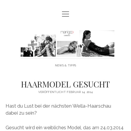
Menü
MANIGOO BLOG
öffnen
MANIGOO EVENTS
Manigoo
MANIGOO MODELS
-
IMPRESSUM & DATENSCHUTZ
Blog
NEWS & TIPPS
twitter
facebook
instagram
youtube
HAARMODEL GESUCHT
VERÖFFENTLICHT FEBRUAR 14, 2014
Hast du Lust bei der nächsten Wella-Haarschau
dabei zu sein?
Gesucht wird ein
weibliches
Model, das am
24.03.2014