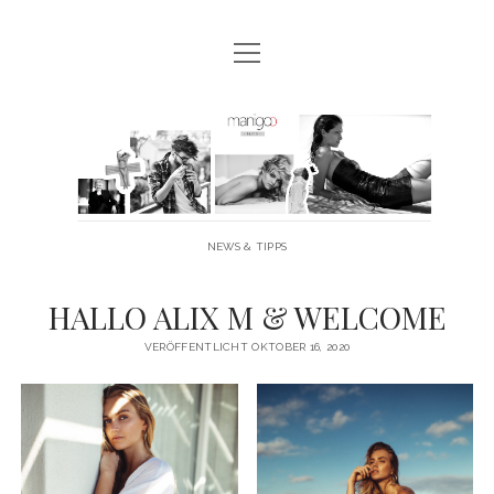
Menü
MANIGOO BLOG
öffnen
MANIGOO EVENTS
Manigoo
MANIGOO MODELS
-
IMPRESSUM & DATENSCHUTZ
Blog
NEWS & TIPPS
twitter
facebook
instagram
youtube
HALLO ALIX M & WELCOME
VERÖFFENTLICHT OKTOBER 16, 2020