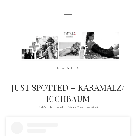
Menü
MANIGOO BLOG
öffnen
MANIGOO EVENTS
Manigoo
MANIGOO MODELS
-
IMPRESSUM & DATENSCHUTZ
Blog
NEWS & TIPPS
twitter
facebook
instagram
youtube
JUST SPOTTED – KARAMALZ/
EICHBAUM
VERÖFFENTLICHT NOVEMBER 14, 2023