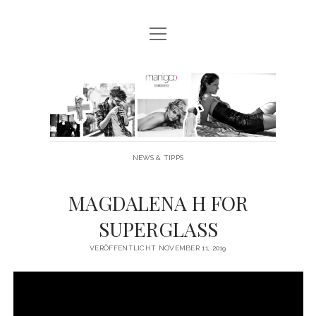
Menü
MANIGOO BLOG
öffnen
MANIGOO EVENTS
Manigoo
MANIGOO MODELS
-
IMPRESSUM & DATENSCHUTZ
Blog
NEWS & TIPPS
twitter
facebook
instagram
youtube
MAGDALENA H FOR
SUPERGLASS
VERÖFFENTLICHT NOVEMBER 11, 2019