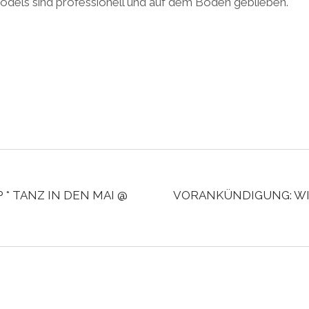
dels sind professionell und auf dem Boden geblieben.
 * TANZ IN DEN MAI @
VORANKÜNDIGUNG: W