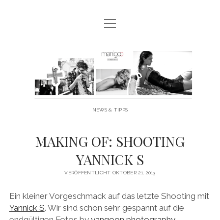
Menü
MANIGOO BLOG
öffnen
MANIGOO EVENTS
Manigoo
MANIGOO MODELS
-
IMPRESSUM & DATENSCHUTZ
Blog
NEWS & TIPPS
twitter
facebook
instagram
youtube
MAKING OF: SHOOTING
YANNICK S
VERÖFFENTLICHT OKTOBER 21, 2013
Ein kleiner Vorgeschmack auf das letzte Shooting mit
Yannick S
. Wir sind schon sehr gespannt auf die
endgültigen Fotos by
yangoon photography
.