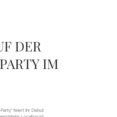
UF DER
PARTY IM
Party“ feiert ihr Debut
gerichtete Location ist