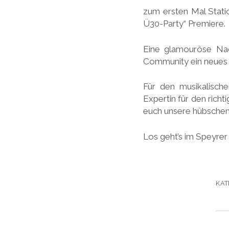
zum ersten Mal Stat
Ü30-Party“ Premiere.
Eine glamouröse Nac
Community ein neues 
Für den musikalisch
Expertin für den ric
euch unsere hübsche
Los geht’s im Speyrer
KAT