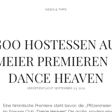
NEWS & TIPPS
OO HOSTESSEN A
MEIER PREMIEREN 
DANCE HEAVEN
VERÖFFENTLICHT SEPTEMBER 23, 2011
Eine himmlische Premiere steht bevor: die „Pfitzenmeier-
im Speyrer Club „
Dance Heaven
“. Die große, modern ein