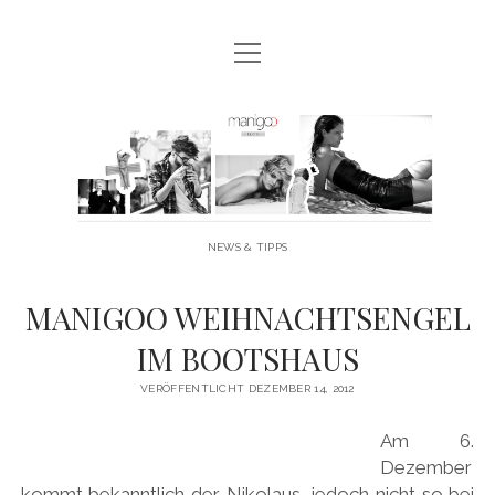
Menü
MANIGOO BLOG
öffnen
MANIGOO EVENTS
Manigoo
MANIGOO MODELS
-
IMPRESSUM & DATENSCHUTZ
Blog
NEWS & TIPPS
twitter
facebook
instagram
youtube
MANIGOO WEIHNACHTSENGEL
IM BOOTSHAUS
VERÖFFENTLICHT DEZEMBER 14, 2012
Am 6.
Dezember
kommt bekanntlich der Nikolaus, jedoch nicht so bei