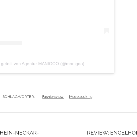
g geteilt von Agentur MANIGOO (@manigoo)
SCHLAGWÖRTER:
Fashionshow
Modelbooking
HEIN-NECKAR-
REVIEW: ENGELH