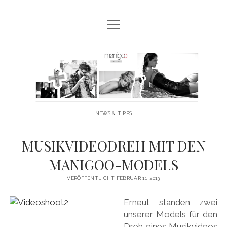
Menü
MANIGOO BLOG
öffnen
MANIGOO EVENTS
Manigoo
MANIGOO MODELS
-
IMPRESSUM & DATENSCHUTZ
Blog
NEWS & TIPPS
twitter
facebook
instagram
youtube
MUSIKVIDEODREH MIT DEN
MANIGOO-MODELS
VERÖFFENTLICHT FEBRUAR 11, 2013
Erneut standen zwei
unserer Models für den
Dreh eines Musikvideos