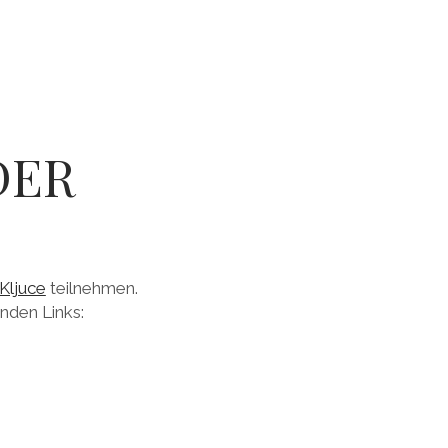
DER
 Kljuce
teilnehmen.
enden Links: