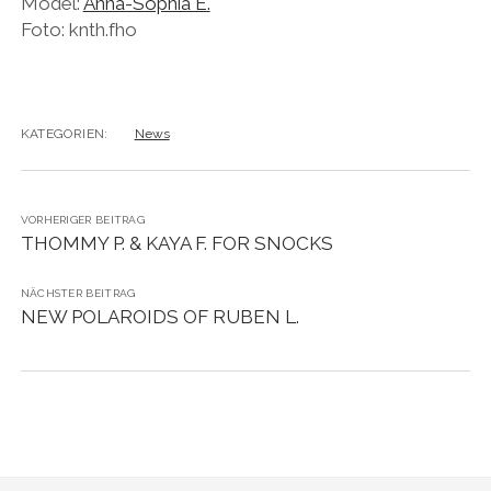
Model:
Anna-Sophia E.
Foto: knth.fho
KATEGORIEN:
News
VORHERIGER BEITRAG
THOMMY P. & KAYA F. FOR SNOCKS
NÄCHSTER BEITRAG
NEW POLAROIDS OF RUBEN L.