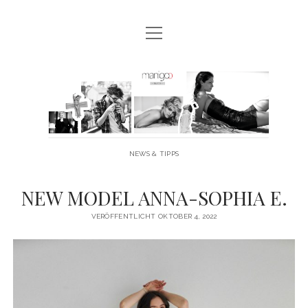
Menü
MANIGOO BLOG
öffnen
MANIGOO EVENTS
Manigoo
MANIGOO MODELS
-
IMPRESSUM & DATENSCHUTZ
Blog
NEWS & TIPPS
twitter
facebook
instagram
youtube
NEW MODEL ANNA-SOPHIA E.
VERÖFFENTLICHT OKTOBER 4, 2022