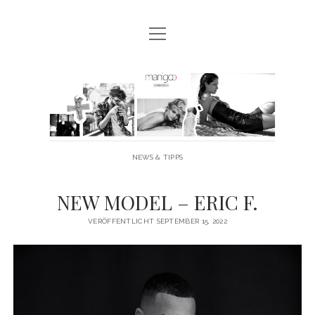
Menü
MANIGOO BLOG
öffnen
MANIGOO EVENTS
Manigoo
MANIGOO MODELS
-
IMPRESSUM & DATENSCHUTZ
Blog
NEWS & TIPPS
twitter
facebook
instagram
youtube
NEW MODEL – ERIC F.
VERÖFFENTLICHT SEPTEMBER 15, 2022