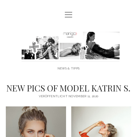
Menü
MANIGOO BLOG
öffnen
MANIGOO EVENTS
Manigoo
MANIGOO MODELS
-
IMPRESSUM & DATENSCHUTZ
Blog
NEWS & TIPPS
twitter
facebook
instagram
youtube
NEW PICS OF MODEL KATRIN S.
VERÖFFENTLICHT NOVEMBER 11, 2020