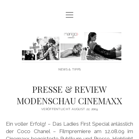
Menü
MANIGOO BLOG
öffnen
MANIGOO EVENTS
Manigoo
MANIGOO MODELS
-
IMPRESSUM & DATENSCHUTZ
Blog
NEWS & TIPPS
twitter
facebook
instagram
youtube
PRESSE & REVIEW
MODENSCHAU CINEMAXX
VERÖFFENTLICHT AUGUST 22, 2009
Ein voller Erfolg! – Das Ladies First Special anlässlich
der Coco Chanel – Filmpremiere am 12.08.09 im
Cinemaxx begeisterte Publikum und Presse. Highlight