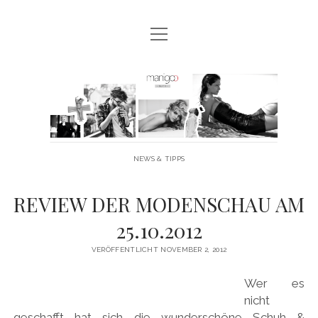
Menü
MANIGOO BLOG
öffnen
MANIGOO EVENTS
Manigoo
MANIGOO MODELS
-
IMPRESSUM & DATENSCHUTZ
Blog
NEWS & TIPPS
twitter
facebook
instagram
youtube
REVIEW DER MODENSCHAU AM
25.10.2012
VERÖFFENTLICHT NOVEMBER 2, 2012
Wer es
nicht
geschafft hat sich die wunderschöne Schuh &