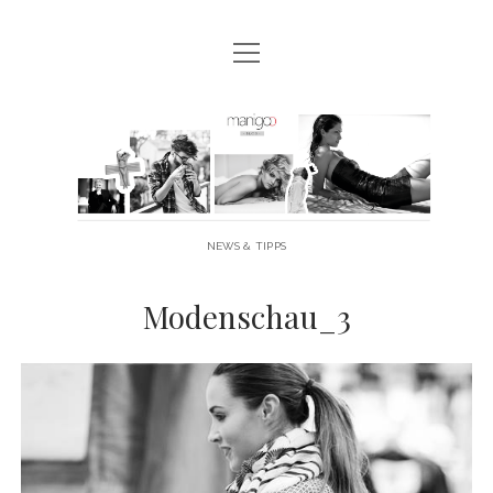
Menü
MANIGOO BLOG
öffnen
MANIGOO EVENTS
Manigoo
MANIGOO MODELS
-
IMPRESSUM & DATENSCHUTZ
Blog
NEWS & TIPPS
twitter
facebook
instagram
youtube
Modenschau_3