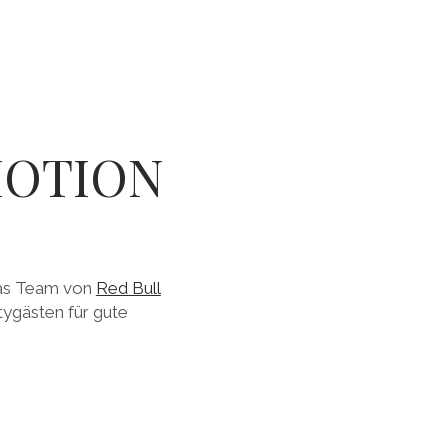
MOTION
das Team von
Red Bull
rtygästen für gute