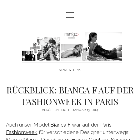
Menü
MANIGOO BLOG
öffnen
MANIGOO EVENTS
Manigoo
MANIGOO MODELS
-
IMPRESSUM & DATENSCHUTZ
Blog
NEWS & TIPPS
twitter
facebook
instagram
youtube
RÜCKBLICK: BIANCA F AUF DER
FASHIONWEEK IN PARIS
VERÖFFENTLICHT JANUAR 13, 2014
Auch unser Model
Bianca F
war auf der
Paris
Fashionweek
für verschiedene Designer unterwegs:
Marco Marcu
,
Dauphine of France Couture
,
Sushma