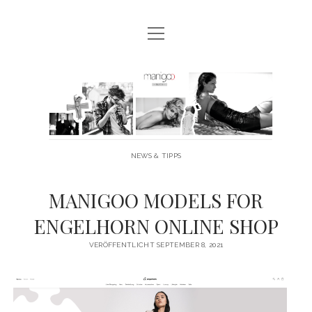
Menü
MANIGOO BLOG
öffnen
MANIGOO EVENTS
Manigoo
MANIGOO MODELS
-
IMPRESSUM & DATENSCHUTZ
Blog
NEWS & TIPPS
twitter
facebook
instagram
youtube
MANIGOO MODELS FOR
ENGELHORN ONLINE SHOP
VERÖFFENTLICHT SEPTEMBER 8, 2021