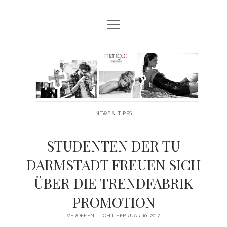
Menü
MANIGOO BLOG
öffnen
MANIGOO EVENTS
Manigoo
MANIGOO MODELS
-
IMPRESSUM & DATENSCHUTZ
Blog
NEWS & TIPPS
twitter
facebook
instagram
youtube
STUDENTEN DER TU
DARMSTADT FREUEN SICH
ÜBER DIE TRENDFABRIK
PROMOTION
VERÖFFENTLICHT FEBRUAR 10, 2012