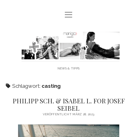
Menü
MANIGOO BLOG
öffnen
MANIGOO EVENTS
Manigoo
MANIGOO MODELS
-
IMPRESSUM & DATENSCHUTZ
Blog
NEWS & TIPPS
twitter
facebook
instagram
youtube
Schlagwort:
casting
PHILIPP SCH. & ISABEL L. FOR JOSEF
SEIBEL
VERÖFFENTLICHT MÄRZ 28, 2023