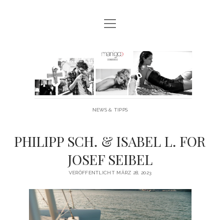
Menü
MANIGOO BLOG
öffnen
MANIGOO EVENTS
Manigoo
MANIGOO MODELS
-
IMPRESSUM & DATENSCHUTZ
Blog
NEWS & TIPPS
twitter
facebook
instagram
youtube
PHILIPP SCH. & ISABEL L. FOR
JOSEF SEIBEL
VERÖFFENTLICHT MÄRZ 28, 2023