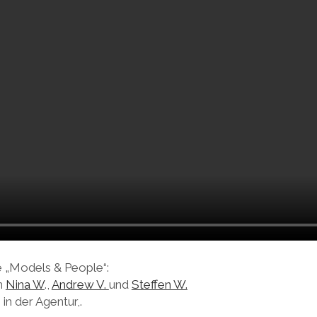
e „Models & People“:
n
Nina W
.,
Andrew V.
und
Steffen W.
in der Agentur,.