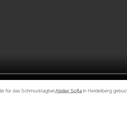
de für das Schmucklagbel
Atelier Sofia
in Heidelberg gebuc