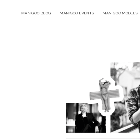
MANIGOO BLOG
MANIGOO EVENTS
MANIGOO MODELS
Manigoo
-
Blog