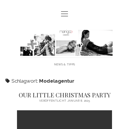
Menü
MANIGOO BLOG
öffnen
MANIGOO EVENTS
Manigoo
MANIGOO MODELS
-
IMPRESSUM & DATENSCHUTZ
Blog
NEWS & TIPPS
twitter
facebook
instagram
youtube
Schlagwort:
Modelagentur
OUR LITTLE CHRISTMAS PARTY
VERÖFFENTLICHT JANUAR 8, 2025