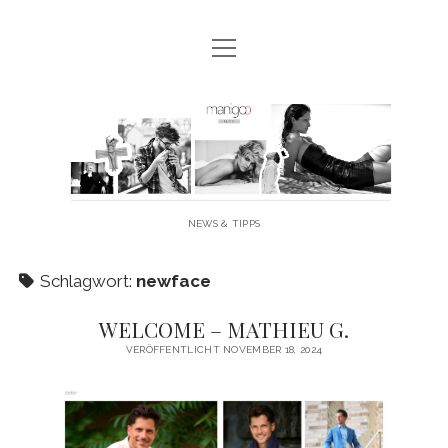
Menü
MANIGOO BLOG
öffnen
MANIGOO EVENTS
Manigoo
MANIGOO MODELS
-
IMPRESSUM & DATENSCHUTZ
Blog
NEWS & TIPPS
twitter
facebook
instagram
youtube
Schlagwort:
newface
WELCOME – MATHIEU G.
VERÖFFENTLICHT NOVEMBER 18, 2024