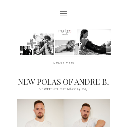
Menü
MANIGOO BLOG
öffnen
MANIGOO EVENTS
Manigoo
MANIGOO MODELS
-
IMPRESSUM & DATENSCHUTZ
Blog
NEWS & TIPPS
twitter
facebook
instagram
youtube
NEW POLAS OF ANDRE B.
VERÖFFENTLICHT MÄRZ 24, 2023