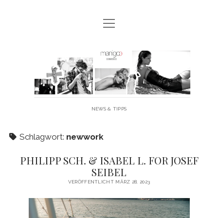
Menü
MANIGOO BLOG
öffnen
MANIGOO EVENTS
Manigoo
MANIGOO MODELS
-
IMPRESSUM & DATENSCHUTZ
Blog
NEWS & TIPPS
twitter
facebook
instagram
youtube
Schlagwort:
newwork
PHILIPP SCH. & ISABEL L. FOR JOSEF
SEIBEL
VERÖFFENTLICHT MÄRZ 28, 2023