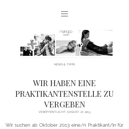
Menü
MANIGOO BLOG
öffnen
MANIGOO EVENTS
Manigoo
MANIGOO MODELS
-
IMPRESSUM & DATENSCHUTZ
Blog
NEWS & TIPPS
twitter
facebook
instagram
youtube
WIR HABEN EINE
PRAKTIKANTENSTELLE ZU
VERGEBEN
VERÖFFENTLICHT AUGUST 27, 2013
Wir suchen ab Oktober 2013 eine/n Praktikant/in für